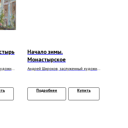
стырь
Начало зимы.
Монастырское
художник
Андрей Широков, заслуженный художник
РФ
2012 г, холст, масло 38х68 см
ить
Подробнее
Купить