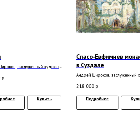
ы
Спасо-Евфимиев мона
в Суздале
Широков, заслуженный художник
Андрей Широков, заслуженный 
0
р
холст, масло 100x70 см
РФ
218 000
р
2020 г, холст, масло 60х90 см
робнее
Купить
Подробнее
Куп