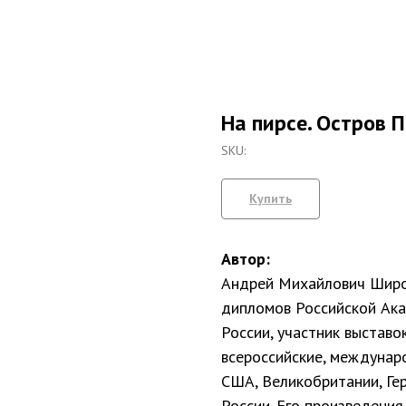
На пирсе. Остров 
SKU:
Купить
Автор:
Андрей Михайлович Широ
дипломов Российской Ак
России, участник выставо
всероссийские, междунар
США, Великобритании, Гер
России. Его произведения