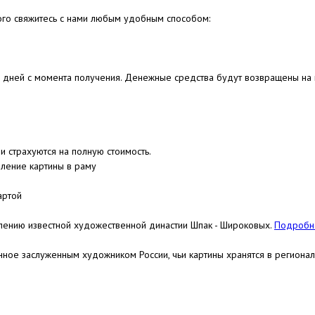
ого свяжитесь с нами любым удобным способом:
4 дней с момента получения. Денежные средства будут возвращены на к
и страхуются на полную стоимость.
ление картины в раму
артой
лению известной художественной династии Шпак - Широковых.
Подробне
нное заслуженным художником России, чьи картины хранятся в региона