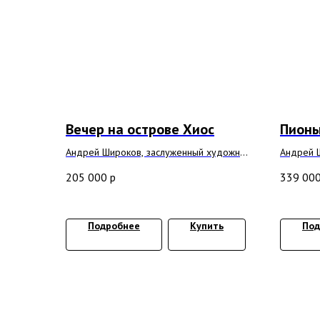
Вечер на острове Хиос
Пион
Андрей Широков, заслуженный художник
Андрей 
РФ
РФ
205 000
р
339 00
2025 г, холст, масло 60x100 см
2025 г, 
Подробнее
Купить
Под