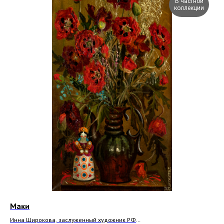
В частной
коллекции
Маки
Ле
Инна Широкова, заслуженный художник РФ
Анд