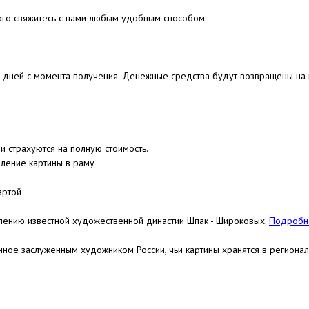
ого свяжитесь с нами любым удобным способом:
4 дней с момента получения. Денежные средства будут возвращены на к
и страхуются на полную стоимость.
ление картины в раму
артой
лению известной художественной династии Шпак - Широковых.
Подробне
нное заслуженным художником России, чьи картины хранятся в региона