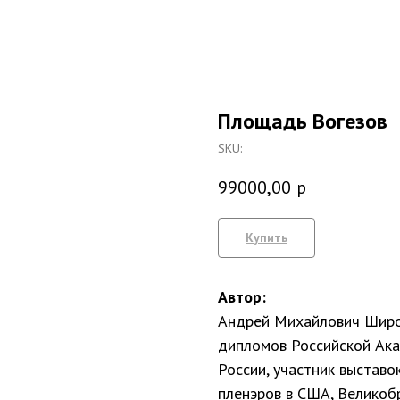
Площадь Вогезов
SKU:
99000,00
р
Купить
Автор:
Андрей Михайлович Широ
дипломов Российской Ак
России, участник выставо
пленэров в США, Великобр