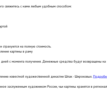
ого свяжитесь с нами любым удобным способом:
артой
и страхуются на полную стоимость.
ление картины в раму
4 дней с момента получения. Денежные средства будут возвращены на к
лению известной художественной династии Шпак - Широковых.
Подробне
нное заслуженным художником России, чьи картины хранятся в региона