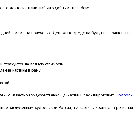
ого свяжитесь с нами любым удобным способом:
4 дней с момента получения. Денежные средства будут возвращены на к
и страхуются на полную стоимость.
ление картины в раму
артой
лению известной художественной династии Шпак - Широковых.
Подробне
нное заслуженным художником России, чьи картины хранятся в региона