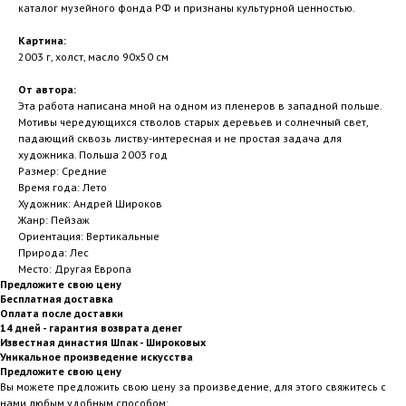
каталог музейного фонда РФ и признаны культурной ценностью.
Картина:
2003 г, холст, масло 90х50 см
От автора:
Эта работа написана мной на одном из пленеров в западной польше.
Мотивы чередующихся стволов старых деревьев и солнечный свет,
падающий сквозь листву-интересная и не простая задача для
художника. Польша 2003 год
Размер: Средние
Время года: Лето
Художник: Андрей Широков
Жанр: Пейзаж
Ориентация: Вертикальные
Природа: Лес
Место: Другая Европа
Предложите свою цену
Бесплатная доставка
Оплата после доставки
14 дней - гарантия возврата денег
Известная династия Шпак - Широковых
Уникальное произведение искусства
Предложите свою цену
Вы можете предложить свою цену за произведение, для этого свяжитесь с
нами любым удобным способом: