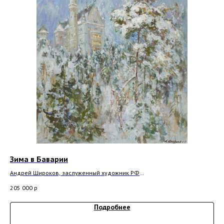
Зима в Баварии
Ве
Андрей Широков, заслуженный художник РФ
Анд
2025 г, холст, масло 80x60 см
202
205 000
р
264
Подробнее