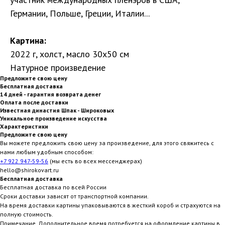
Германии, Польше, Греции, Италии...
Картина:
2022 г, холст, масло 30х50 см
Натурное произведение
Предложите свою цену
Бесплатная доставка
14 дней - гарантия возврата денег
Оплата после доставки
Известная династия Шпак - Широковых
Уникальное произведение искусства
Характеристики
Предложите свою цену
Вы можете предложить свою цену за произведение, для этого свяжитесь с
нами любым удобным способом:
+7 922 947-59-56
(мы есть во всех мессенджерах)
hello@shirokovart.ru
Бесплатная доставка
Бесплатная доставка по всей России
Сроки доставки зависят от транспортной компании.
На время доставки картины упаковываются в жесткий короб и страхуются на
полную стоимость.
Примечание. Дополнительное время потребуется на оформление картины в