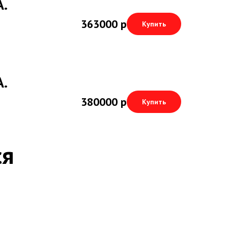
.
363000
р
Купить
.
380000
р
Купить
ся