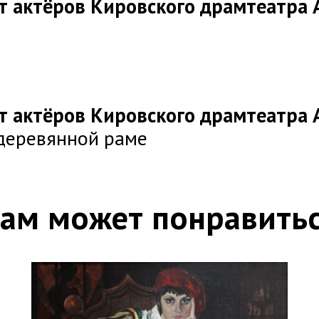
 актёров Кировского драмтеатра А
 актёров Кировского драмтеатра А
деревянной раме
ам может понравить