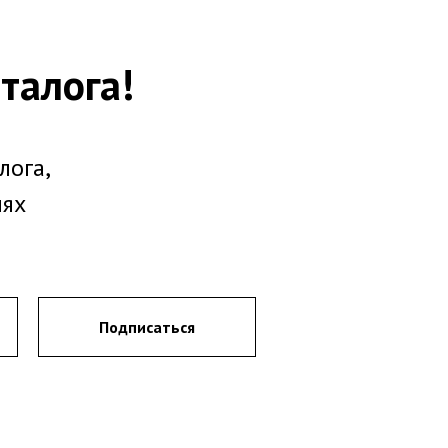
талога!
лога,
иях
Подписаться