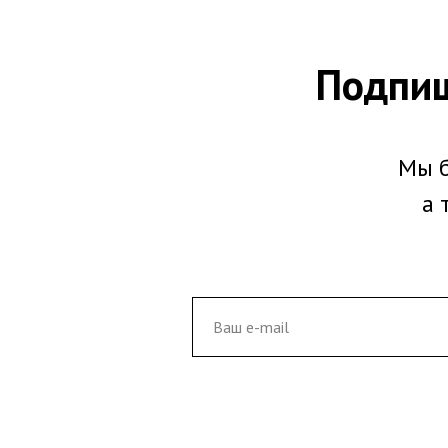
Подпиш
Мы б
а 