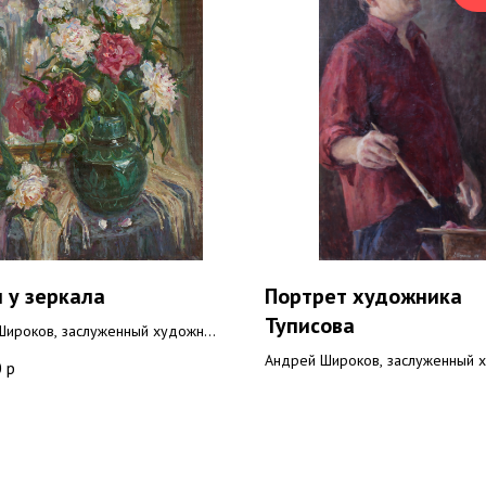
 у зеркала
Портрет художника
Туписова
Широков, заслуженный художник
Андрей Широков, заслуженный 
0
р
холст, масло 97x77 см
РФ
1994 г, холст, масло 100х55 см