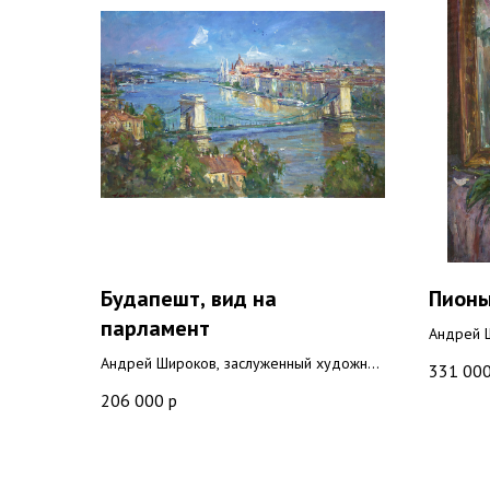
Будапешт, вид на
Пионы
парламент
Андрей 
РФ
Андрей Широков, заслуженный художник
331 00
2025 г, 
РФ
206 000
р
2024 г, холст, масло 60x90 см