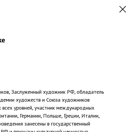
ке
ков, Заслуженный художник РФ, обладатель
адемии художеств и Союза художников
к всех уровней, участник международных
итании, Германии, Польше, Греции, Италии,
оизведения занесены в государственный
 РФ и признаны культурной ценностью.