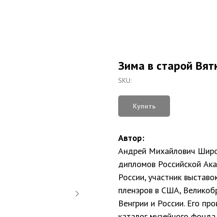
Зима в старой Вят
SKU:
Купить
Автор:
Андрей Михайлович Широ
дипломов Российской Ак
России, участник выставо
пленэров в США, Великобр
Венгрии и России. Его пр
каталог музейного фонда