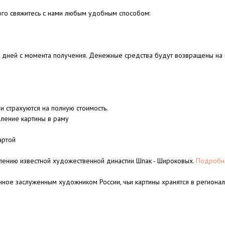
ого свяжитесь с нами любым удобным способом:
4 дней с момента получения. Денежные средства будут возвращены на к
и страхуются на полную стоимость.
ление картины в раму
артой
лению известной художественной династии Шпак - Широковых.
Подробне
нное заслуженным художником России, чьи картины хранятся в региона