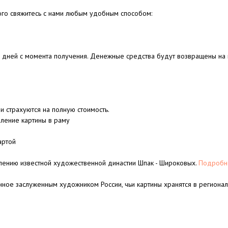
ого свяжитесь с нами любым удобным способом:
4 дней с момента получения. Денежные средства будут возвращены на к
и страхуются на полную стоимость.
ление картины в раму
артой
лению известной художественной династии Шпак - Широковых.
Подробне
нное заслуженным художником России, чьи картины хранятся в региона