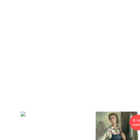
В ч
кол