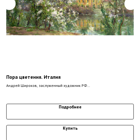
Пора цветения. Италия
В 
Андрей Широков, заслуженный художник РФ
Анд
2017 г, холст, масло 50х100 см
201
129
Подробнее
Купить